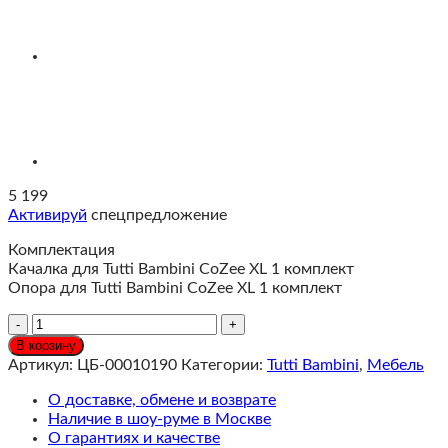
5 199
Активируй
спецпредложение
Комплектация
Качалка для Tutti Bambini CoZee XL 1 комплект
Опора для Tutti Bambini CoZee XL 1 комплект
Количество
Tutti
В корзину
Bambini
Артикул:
ЦБ-00010190
Категории:
Tutti Bambini
,
Мебель
Набор
аксессуаров
О доставке, обмене и возврате
для
Наличие в шоу-руме в Москве
корзины
О гарантиях и качестве