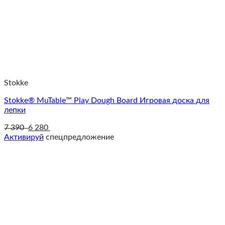
Stokke
Stokke® MuTable™ Play Dough Board Игровая доска для
лепки
7 390
6 280
Активируй
спецпредложение