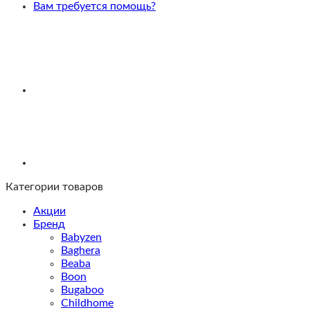
CoZee
Вам требуется помощь?
XL:
качалка
и
опора
Scandinavian
Walnut
Категории товаров
Акции
Бренд
Babyzen
Baghera
Beaba
Boon
Bugaboo
Childhome