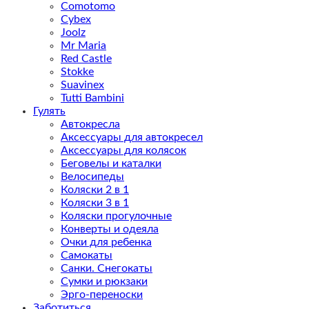
Comotomo
Cybex
Joolz
Mr Maria
Red Castle
Stokke
Suavinex
Tutti Bambini
Гулять
Автокресла
Аксессуары для автокресел
Аксессуары для колясок
Беговелы и каталки
Велосипеды
Коляски 2 в 1
Коляски 3 в 1
Коляски прогулочные
Конверты и одеяла
Очки для ребенка
Самокаты
Санки. Снегокаты
Сумки и рюкзаки
Эрго-переноски
Заботиться