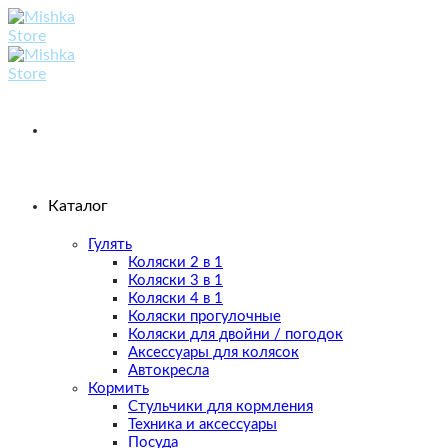
Skip
to
content
Каталог
Гулять
Коляски 2 в 1
Коляски 3 в 1
Коляски 4 в 1
Коляски прогулочные
Коляски для двойни / погодок
Аксессуары для колясок
Автокресла
Кормить
Стульчики для кормления
Техника и аксессуары
Посуда