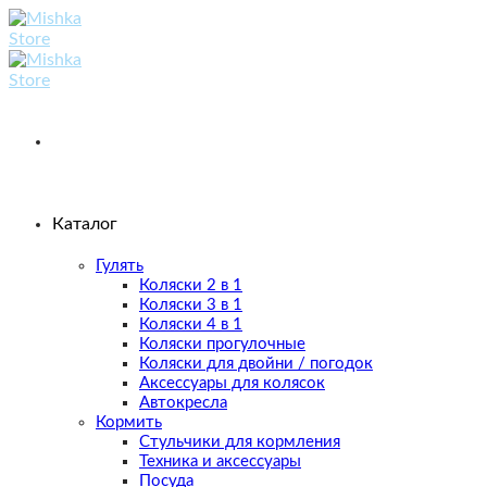
Skip
to
content
Каталог
Гулять
Коляски 2 в 1
Коляски 3 в 1
Коляски 4 в 1
Коляски прогулочные
Коляски для двойни / погодок
Аксессуары для колясок
Автокресла
Кормить
Стульчики для кормления
Техника и аксессуары
Посуда