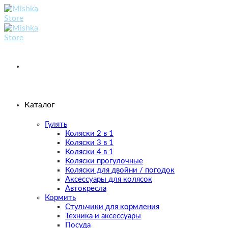
Skip
to
content
Каталог
Гулять
Коляски 2 в 1
Коляски 3 в 1
Коляски 4 в 1
Коляски прогулочные
Коляски для двойни / погодок
Аксессуары для колясок
Автокресла
Кормить
Стульчики для кормления
Техника и аксессуары
Посуда