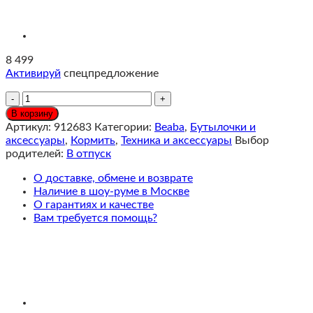
8 499
Активируй
спецпредложение
Количество
Beaba
В корзину
Milk
Артикул:
912683
Категории:
Beaba
,
Бутылочки и
Prep
аксессуары
,
Кормить
,
Техника и аксессуары
Выбор
Подогреватель
родителей:
В отпуск
воды
и
О доставке, обмене и возврате
смесей
Наличие в шоу-руме в Москве
Night
О гарантиях и качестве
Blue
Вам требуется помощь?