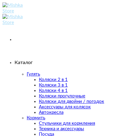
Skip
to
content
Каталог
Гулять
Коляски 2 в 1
Коляски 3 в 1
Коляски 4 в 1
Коляски прогулочные
Коляски для двойни / погодок
Аксессуары для колясок
Автокресла
Кормить
Стульчики для кормления
Техника и аксессуары
Посуда