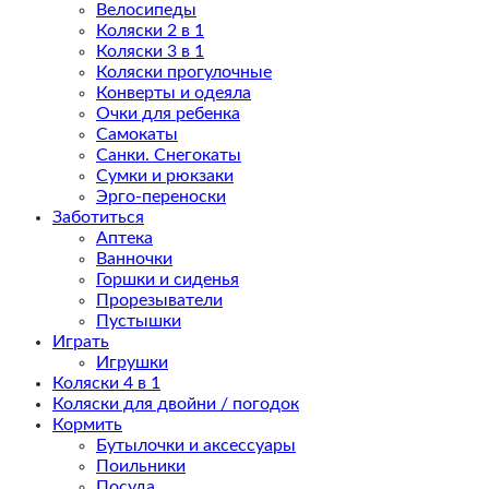
Велосипеды
Коляски 2 в 1
Коляски 3 в 1
Коляски прогулочные
Конверты и одеяла
Очки для ребенка
Самокаты
Санки. Снегокаты
Сумки и рюкзаки
Эрго-переноски
Заботиться
Аптека
Ванночки
Горшки и сиденья
Прорезыватели
Пустышки
Играть
Игрушки
Коляски 4 в 1
Коляски для двойни / погодок
Кормить
Бутылочки и аксессуары
Поильники
Посуда