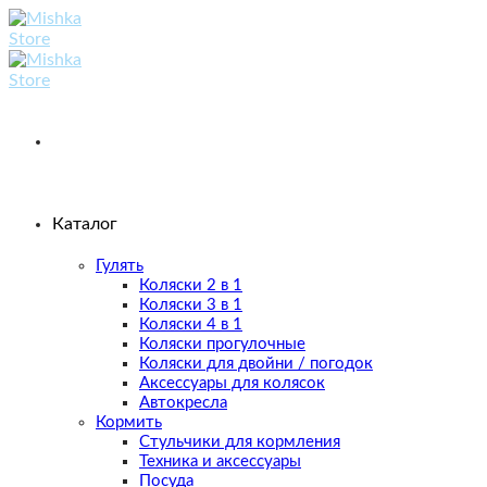
Skip
to
content
Каталог
Гулять
Коляски 2 в 1
Коляски 3 в 1
Коляски 4 в 1
Коляски прогулочные
Коляски для двойни / погодок
Аксессуары для колясок
Автокресла
Кормить
Стульчики для кормления
Техника и аксессуары
Посуда