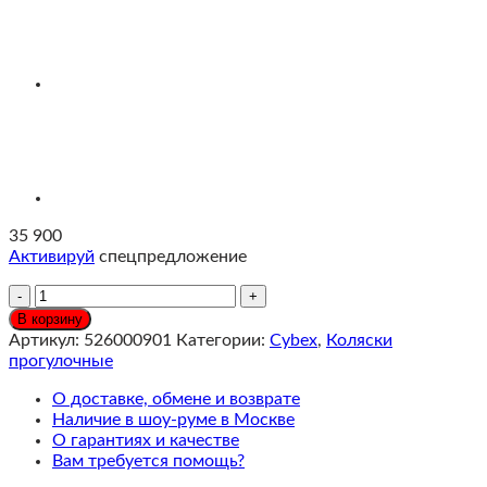
35 900
Активируй
спецпредложение
Количество
Cybex
В корзину
Beezy
Артикул:
526000901
Категории:
Cybex
,
Коляски
2026
прогулочные
Коляска
Chocolate
О доставке, обмене и возврате
Brown
Наличие в шоу-руме в Москве
c
О гарантиях и качестве
дождевиком
Вам требуется помощь?