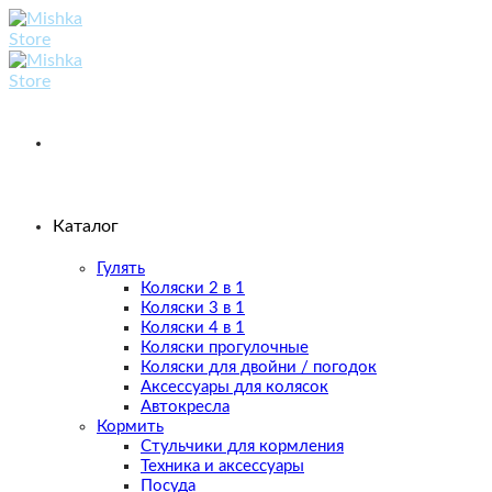
Skip
to
content
Каталог
Гулять
Коляски 2 в 1
Коляски 3 в 1
Коляски 4 в 1
Коляски прогулочные
Коляски для двойни / погодок
Аксессуары для колясок
Автокресла
Кормить
Стульчики для кормления
Техника и аксессуары
Посуда