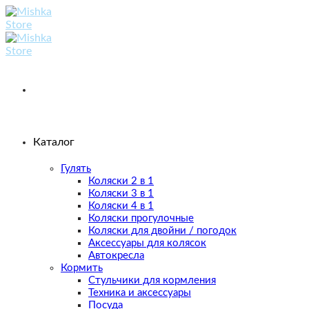
Skip
to
content
Каталог
Гулять
Коляски 2 в 1
Коляски 3 в 1
Коляски 4 в 1
Коляски прогулочные
Коляски для двойни / погодок
Аксессуары для колясок
Автокресла
Кормить
Стульчики для кормления
Техника и аксессуары
Посуда