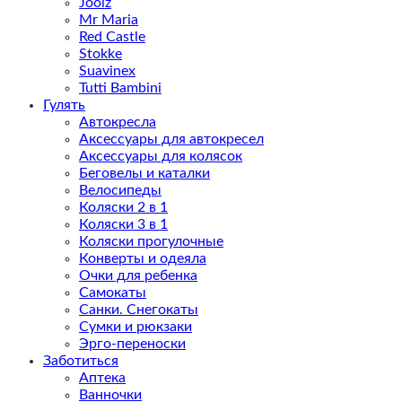
Joolz
Mr Maria
Red Castle
Stokke
Suavinex
Tutti Bambini
Гулять
Автокресла
Аксессуары для автокресел
Аксессуары для колясок
Беговелы и каталки
Велосипеды
Коляски 2 в 1
Коляски 3 в 1
Коляски прогулочные
Конверты и одеяла
Очки для ребенка
Самокаты
Санки. Снегокаты
Сумки и рюкзаки
Эрго-переноски
Заботиться
Аптека
Ванночки