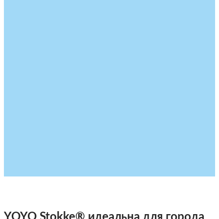
YOYO Stokke® идеальна для города