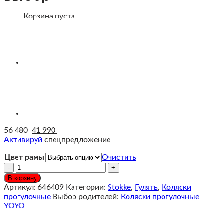
Корзина пуста.
56 480
41 990
Активируй
спецпредложение
Цвет рамы
Очистить
Количество
Stokke®
В корзину
YOYO³
Артикул:
646409
Категории:
Stokke
,
Гулять
,
Коляски
Коляска
прогулочные
Выбор родителей:
Коляски прогулочные
прогулочная,
YOYO
Aqua/