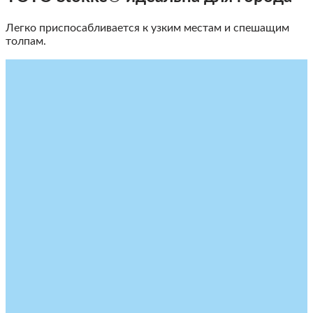
Легко приспосабливается к узким местам и спешащим
толпам.