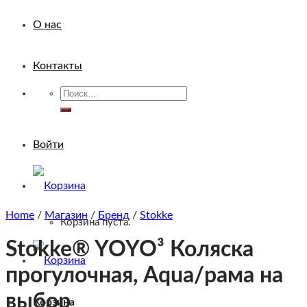
О нас
Контакты
Искать:
Войти
Home
/
Магазин
/
Бренд
/
Stokke
Корзина пуста.
Stokke® YOYO³ Коляска
прогулочная, Aqua/рама на
выбор
Корзина