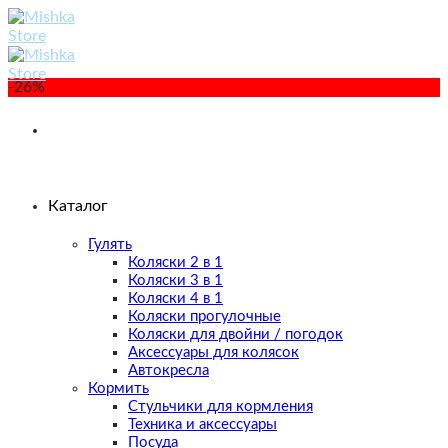
Skip
to
content
-26%
Каталог
Гулять
Коляски 2 в 1
Коляски 3 в 1
Коляски 4 в 1
Коляски прогулочные
Коляски для двойни / погодок
Аксессуары для колясок
Автокресла
Кормить
Стульчики для кормления
Техника и аксессуары
Посуда