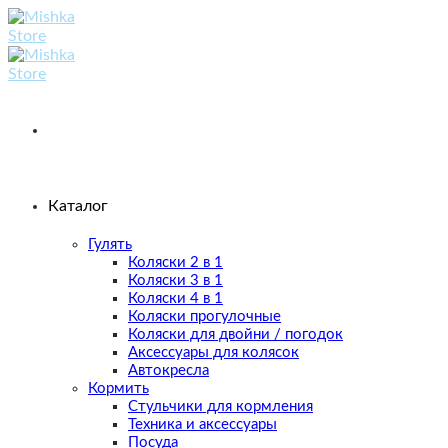
Skip
to
content
Каталог
Гулять
Коляски 2 в 1
Коляски 3 в 1
Коляски 4 в 1
Коляски прогулочные
Коляски для двойни / погодок
Аксессуары для колясок
Автокресла
Кормить
Стульчики для кормления
Техника и аксессуары
Посуда