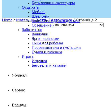
Бутылочки и аксессуары
Отдыхать
Мебель
Шезлонги
Home
/
Магазин
/
Гулять
/
Автокресла
/
Страница 2
Коконы и подушки для мам
Освещение и декор
Заботиться
Ванночки
Эрго-переноски
Очки для ребенка
Прорезыватели и пустышки
Сумки и рюкзаки
Играть
Игрушки
Беговелы и каталки
Журнал
Сервис
Бренды