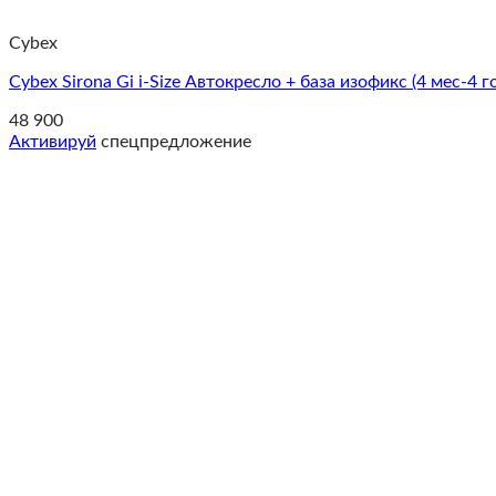
Cybex
Cybex Sirona Gi i-Size Автокресло + база изофикс (4 мес-4 
48 900
Активируй
спецпредложение