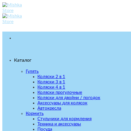
Skip
to
content
Каталог
Гулять
Коляски 2 в 1
Коляски 3 в 1
Коляски 4 в 1
Коляски прогулочные
Коляски для двойни / погодок
Аксессуары для колясок
Автокресла
Кормить
Стульчики для кормления
Техника и аксессуары
Посуда