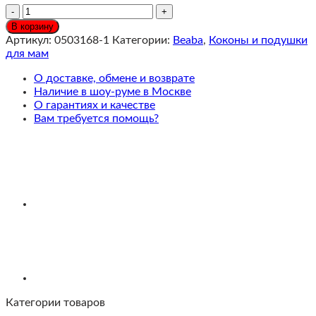
Количество
Beaba
В корзину
Позиционер-
Артикул:
0503168-1
Категории:
Beaba
,
Коконы и подушки
подушка
для мам
для
новорожденных
О доставке, обмене и возврате
BEBECAL
Наличие в шоу-руме в Москве
LIN
О гарантиях и качестве
NATUREL
Вам требуется помощь?
Категории товаров