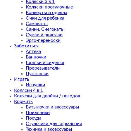
Коляски 3 в 1
Коляски прогулочные
Конверты и одеяла
Очки для ребенка
Самокаты
Санки. Снегокаты
Сумки и рюкзаки
Эрго-переноски
Заботиться
Аптека
Ванночки
Горшки и сиденья
Прорезыватели
Пустышки
Играть
Игрушки
Коляски 4 в 1
Коляски для двойни / погодок
Кормить
Бутылочки и аксессуары
Поильники
Посуда
Стульчики для кормления
Техника и аксессуары