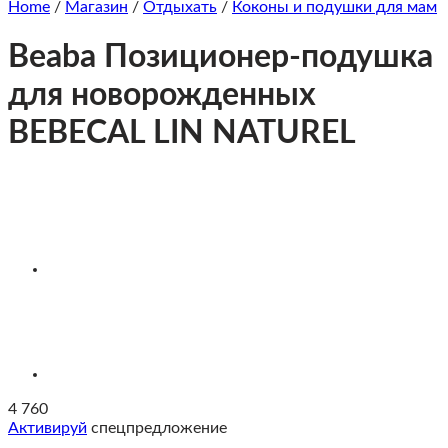
Home
/
Магазин
/
Отдыхать
/
Коконы и подушки для мам
Beaba Позиционер-подушка
для новорожденных
BEBECAL LIN NATUREL
4 760
Активируй
спецпредложение