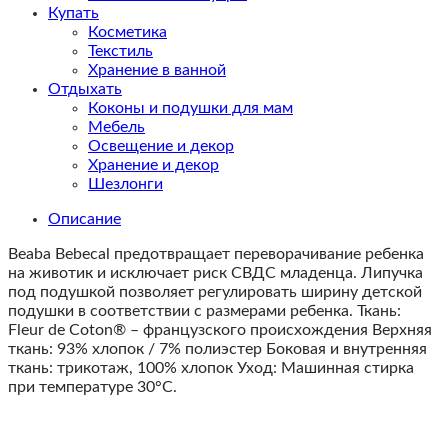
Купать
Косметика
Текстиль
Хранение в ванной
Отдыхать
Коконы и подушки для мам
Мебель
Освещение и декор
Хранение и декор
Шезлонги
Описание
Beaba Bebecal п
редотвращает
переворачивание
ребенка
на
животик и исключает риск СВДС младенца.
Липучка
под
подушкой
позволяет
регулировать
ширину
детской
подушки в соответствии
с
размерами
ребенка
.
Ткань
:
Fleur
de
Coton
®
–
французского
происхождения
Верхняя
ткань
:
93
%
хлопок
/
7
%
полиэстер
Боковая
и
внутренняя
ткань
:
трикотаж
,
100
%
хлопок
Уход
:
Машинная
стирка
при температуре
30
°
C.