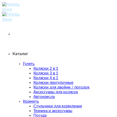
Skip
to
content
Каталог
Гулять
Коляски 2 в 1
Коляски 3 в 1
Коляски 4 в 1
Коляски прогулочные
Коляски для двойни / погодок
Аксессуары для колясок
Автокресла
Кормить
Стульчики для кормления
Техника и аксессуары
Посуда