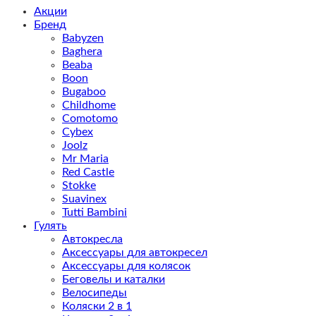
Акции
Бренд
Babyzen
Baghera
Beaba
Boon
Bugaboo
Childhome
Comotomo
Cybex
Joolz
Mr Maria
Red Castle
Stokke
Suavinex
Tutti Bambini
Гулять
Автокресла
Аксессуары для автокресел
Аксессуары для колясок
Беговелы и каталки
Велосипеды
Коляски 2 в 1