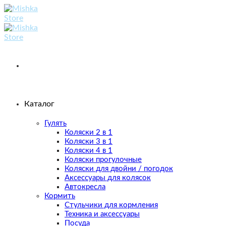
Skip
to
content
Каталог
Гулять
Коляски 2 в 1
Коляски 3 в 1
Коляски 4 в 1
Коляски прогулочные
Коляски для двойни / погодок
Аксессуары для колясок
Автокресла
Кормить
Стульчики для кормления
Техника и аксессуары
Посуда