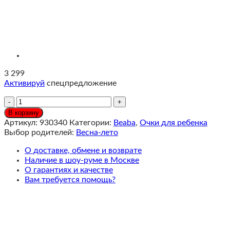
3 299
Активируй
спецпредложение
Количество
Beaba
В корзину
Солнцезащитные
Артикул:
930340
Категории:
Beaba
,
Очки для ребенка
очки,
Выбор родителей:
Весна-лето
9-
24
О доставке, обмене и возврате
мес.,
Наличие в шоу-руме в Москве
Солнечно-
О гарантиях и качестве
розовый
Вам требуется помощь?