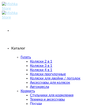
Skip
to
content
Каталог
Гулять
Коляски 2 в 1
Коляски 3 в 1
Коляски 4 в 1
Коляски прогулочные
Коляски для двойни / погодок
Аксессуары для колясок
Автокресла
Кормить
Стульчики для кормления
Техника и аксессуары
Посуда