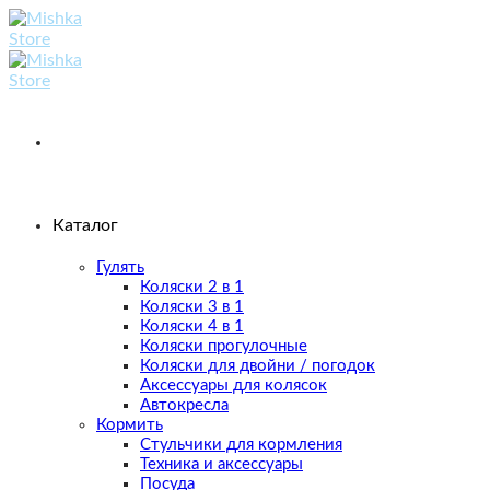
Skip
to
content
Каталог
Гулять
Коляски 2 в 1
Коляски 3 в 1
Коляски 4 в 1
Коляски прогулочные
Коляски для двойни / погодок
Аксессуары для колясок
Автокресла
Кормить
Стульчики для кормления
Техника и аксессуары
Посуда