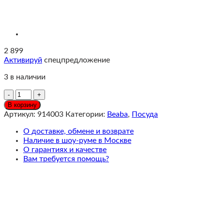
2 899
Активируй
спецпредложение
3 в наличии
Количество
Beaba
В корзину
Контейнер
Артикул:
914003
Категории:
Beaba
,
Посуда
для
ланч,
О доставке, обмене и возврате
Baltic
Наличие в шоу-руме в Москве
Blue
О гарантиях и качестве
голубой
Вам требуется помощь?